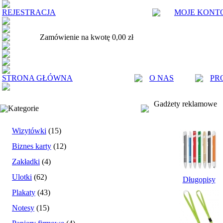
REJESTRACJA
MOJE KONT
Zamówienie na kwotę 0,00 zł
STRONA GŁÓWNA
O NAS
PR
Gadżety reklamowe
Kategorie
Wizytówki
(15)
Biznes karty
(12)
Zakładki
(4)
Ulotki
(62)
Długopisy
Plakaty
(43)
Notesy
(15)