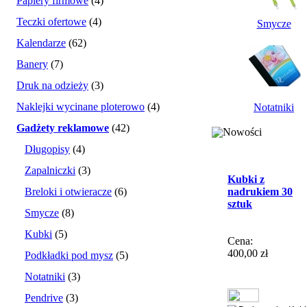
Papiery firmowe
(4)
Teczki ofertowe
(4)
Smycze
Kalendarze
(62)
Banery
(7)
Druk na odzieży
(3)
Naklejki wycinane ploterowo
(4)
Notatniki
Gadżety reklamowe
(42)
Nowości
Długopisy
(4)
Zapalniczki
(3)
Kubki z
Breloki i otwieracze
(6)
nadrukiem 30
sztuk
Smycze
(8)
Kubki
(5)
Cena:
400,00 zł
Podkładki pod mysz
(5)
Notatniki
(3)
Pendrive
(3)