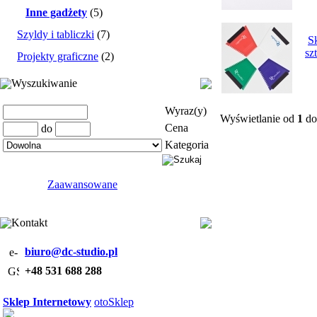
Inne gadżety
(5)
Szyldy i tabliczki
(7)
S
sz
Projekty graficzne
(2)
Wyszukiwanie
Wyraz(y)
Wyświetlanie od
1
d
Cena
do
Kategoria
Zaawansowane
Kontakt
biuro@dc-studio.pl
+48 531 688 288
Sklep Internetowy
otoSklep