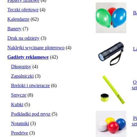
Papiery firmowe
(4)
Teczki ofertowe
(4)
B
Kalendarze
(62)
Banery
(7)
Druk na odzieży
(3)
Naklejki wycinane ploterowo
(4)
L
Gadżety reklamowe
(42)
Długopisy
(4)
Zapalniczki
(3)
O
Breloki i otwieracze
(6)
sz
Smycze
(8)
Kubki
(5)
Podkładki pod mysz
(5)
P
Notatniki
(3)
sz
Pendrive
(3)