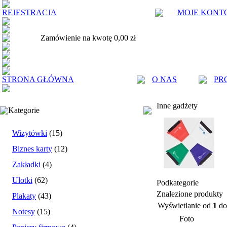
REJESTRACJA
MOJE KONT
Zamówienie na kwotę 0,00 zł
STRONA GŁÓWNA
O NAS
PR
Inne gadżety
Kategorie
Wizytówki
(15)
Biznes karty
(12)
Zakładki
(4)
Ulotki
(62)
Podkategorie
Znalezione produkty
Plakaty
(43)
Wyświetlanie od
1
d
Notesy
(15)
Foto