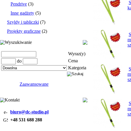
S
Pendrive
(3)
k
Inne gadżety
(5)
Szyldy i tabliczki
(7)
Projekty graficzne
(2)
S
m
Wyszukiwanie
s
Wyraz(y)
Cena
do
Kategoria
S
m
s
Zaawansowane
Kontakt
S
m
biuro@dc-studio.pl
s
+48 531 688 288