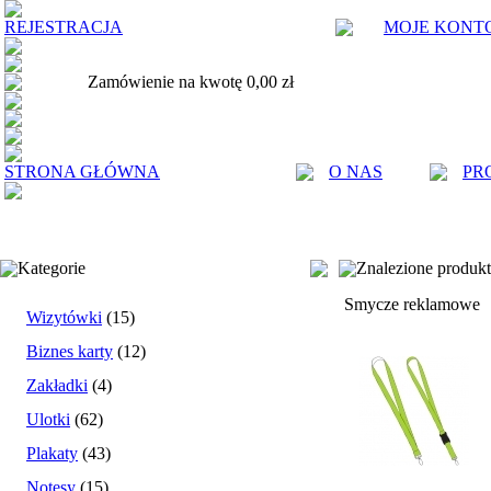
REJESTRACJA
MOJE KONT
Zamówienie na kwotę 0,00 zł
STRONA GŁÓWNA
O NAS
PR
Kategorie
Znalezione produk
Smycze reklamowe
Wizytówki
(15)
Biznes karty
(12)
Zakładki
(4)
Ulotki
(62)
Plakaty
(43)
Notesy
(15)