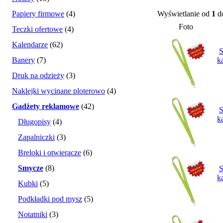
Papiery firmowe
(4)
Wyświetlanie od
1
d
Foto
Teczki ofertowe
(4)
Kalendarze
(62)
S
Banery
(7)
k
Druk na odzieży
(3)
Naklejki wycinane ploterowo
(4)
Gadżety reklamowe
(42)
S
k
Długopisy
(4)
Zapalniczki
(3)
Breloki i otwieracze
(6)
Smycze
(8)
S
k
Kubki
(5)
Podkładki pod mysz
(5)
Notatniki
(3)