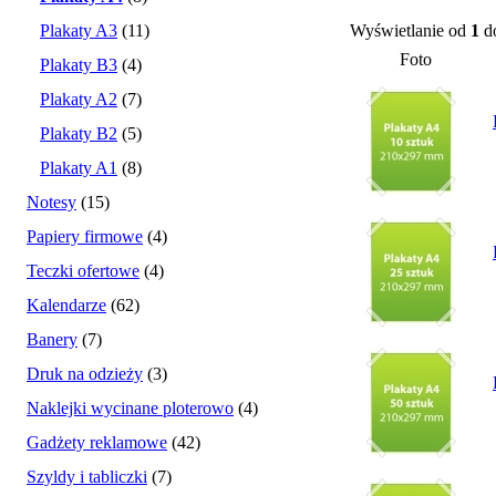
Plakaty A3
(11)
Wyświetlanie od
1
d
Foto
Plakaty B3
(4)
Plakaty A2
(7)
Plakaty B2
(5)
Plakaty A1
(8)
Notesy
(15)
Papiery firmowe
(4)
Teczki ofertowe
(4)
Kalendarze
(62)
Banery
(7)
Druk na odzieży
(3)
Naklejki wycinane ploterowo
(4)
Gadżety reklamowe
(42)
Szyldy i tabliczki
(7)