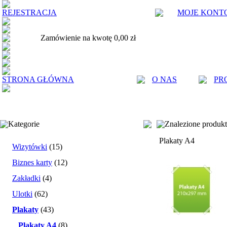
REJESTRACJA
MOJE KONT
Zamówienie na kwotę 0,00 zł
STRONA GŁÓWNA
O NAS
PR
Kategorie
Znalezione produk
Plakaty A4
Wizytówki
(15)
Biznes karty
(12)
Zakładki
(4)
Ulotki
(62)
Plakaty
(43)
Plakaty A4
(8)