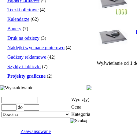
Papiery firmowe
(4)
Teczki ofertowe
(4)
Kalendarze
(62)
Banery
(7)
Druk na odzieży
(3)
Naklejki wycinane ploterowo
(4)
Gadżety reklamowe
(42)
Wyświetlanie od
1
d
Szyldy i tabliczki
(7)
Projekty graficzne
(2)
Wyszukiwanie
Wyraz(y)
Cena
do
Kategoria
Zaawansowane