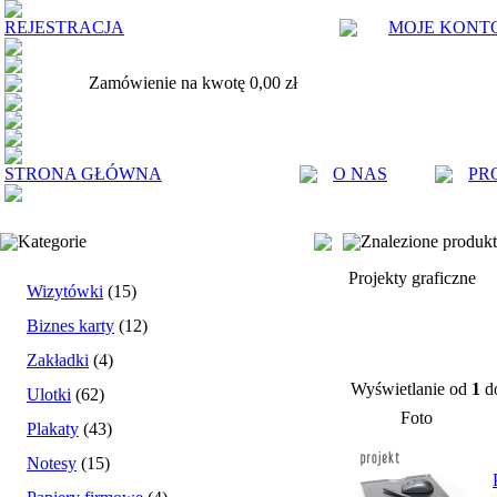
REJESTRACJA
MOJE KONT
Zamówienie na kwotę 0,00 zł
STRONA GŁÓWNA
O NAS
PR
Kategorie
Znalezione produk
Projekty graficzne
Wizytówki
(15)
Biznes karty
(12)
Zakładki
(4)
Wyświetlanie od
1
d
Ulotki
(62)
Foto
Plakaty
(43)
Notesy
(15)