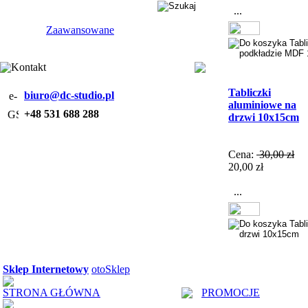
...
Zaawansowane
Kontakt
Tabliczki
biuro@dc-studio.pl
aluminiowe na
+48 531 688 288
drzwi 10x15cm
Cena:
30,00 zł
20,00 zł
...
Sklep Internetowy
otoSklep
STRONA GŁÓWNA
PROMOCJE