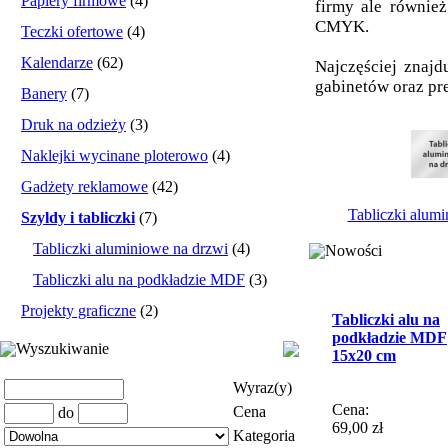
Papiery firmowe
(4)
firmy ale również
CMYK.
Teczki ofertowe
(4)
Kalendarze
(62)
Najczęściej znajd
gabinetów oraz pre
Banery
(7)
Druk na odzieży
(3)
Naklejki wycinane ploterowo
(4)
Gadżety reklamowe
(42)
Tabliczki alum
Szyldy i tabliczki
(7)
Tabliczki aluminiowe na drzwi
(4)
Nowości
Tabliczki alu na podkładzie MDF
(3)
Projekty graficzne
(2)
Tabliczki alu na
podkładzie MDF
Wyszukiwanie
15x20 cm
Wyraz(y)
Cena:
Cena
do
69,00 zł
Kategoria