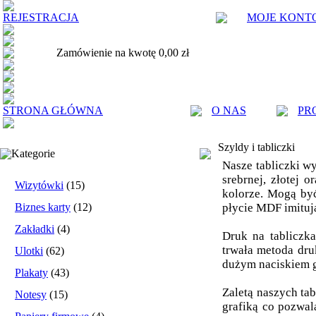
REJESTRACJA
MOJE KONT
Zamówienie na kwotę 0,00 zł
STRONA GŁÓWNA
O NAS
PR
Szyldy i tabliczki
Kategorie
Nasze tabliczki w
srebrnej, złotej 
Wizytówki
(15)
kolorze. Mogą by
Biznes karty
(12)
płycie MDF imituj
Zakładki
(4)
Druk na tabliczka
trwała metoda dru
Ulotki
(62)
dużym naciskiem g
Plakaty
(43)
Zaletą naszych ta
Notesy
(15)
grafiką co pozwal