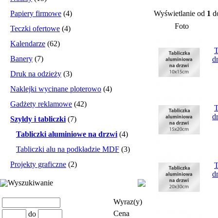
Papiery firmowe
(4)
Wyświetlanie od
1
d
Foto
Teczki ofertowe
(4)
Kalendarze
(62)
T
Banery
(7)
d
Druk na odzieży
(3)
Naklejki wycinane ploterowo
(4)
Gadżety reklamowe
(42)
T
d
Szyldy i tabliczki
(7)
Tabliczki aluminiowe na drzwi
(4)
Tabliczki alu na podkładzie MDF
(3)
Projekty graficzne
(2)
T
d
Wyszukiwanie
Wyraz(y)
Cena
do