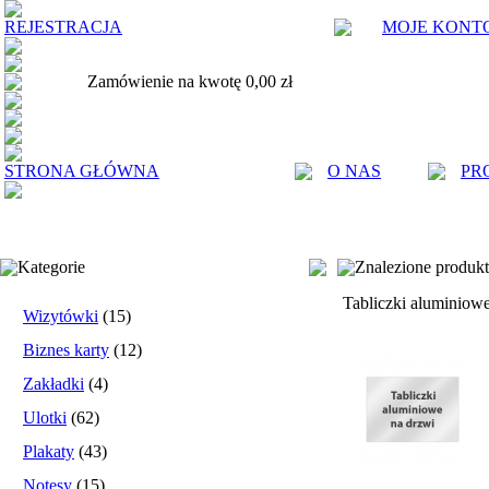
REJESTRACJA
MOJE KONT
Zamówienie na kwotę 0,00 zł
STRONA GŁÓWNA
O NAS
PR
Kategorie
Znalezione produk
Tabliczki aluminiow
Wizytówki
(15)
Biznes karty
(12)
Zakładki
(4)
Ulotki
(62)
Plakaty
(43)
Notesy
(15)