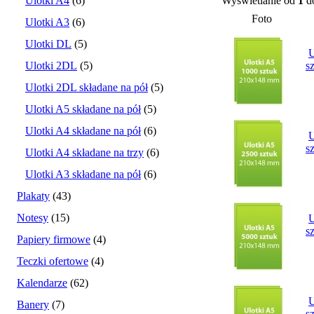
Ulotki A4
(6)
Wyświetlanie od
1
d
Foto
Ulotki A3
(6)
Ulotki DL
(5)
U
Ulotki 2DL
(5)
s
Ulotki 2DL składane na pół
(5)
Ulotki A5 składane na pół
(5)
Ulotki A4 składane na pół
(6)
U
s
Ulotki A4 składane na trzy
(6)
Ulotki A3 składane na pół
(6)
Plakaty
(43)
Notesy
(15)
U
s
Papiery firmowe
(4)
Teczki ofertowe
(4)
Kalendarze
(62)
U
Banery
(7)
s