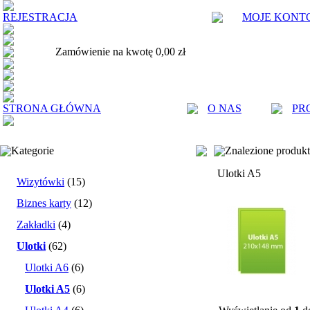
REJESTRACJA
MOJE KONT
Zamówienie na kwotę 0,00 zł
STRONA GŁÓWNA
O NAS
PR
Kategorie
Znalezione produk
Ulotki A5
Wizytówki
(15)
Biznes karty
(12)
Zakładki
(4)
Ulotki
(62)
Ulotki A6
(6)
Ulotki A5
(6)