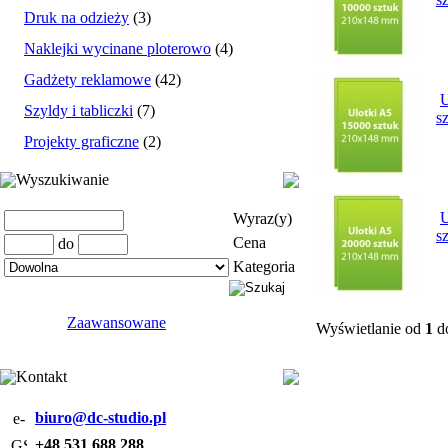
Druk na odzieży
(3)
Naklejki wycinane ploterowo
(4)
Gadżety reklamowe
(42)
U
Szyldy i tabliczki
(7)
s
Projekty graficzne
(2)
Wyszukiwanie
U
Wyraz(y)
s
Cena
do
Kategoria
Zaawansowane
Wyświetlanie od
1
d
Kontakt
biuro@dc-studio.pl
+48 531 688 288