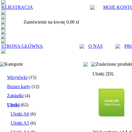
REJESTRACJA
MOJE KONT
Zamówienie na kwotę 0,00 zł
STRONA GŁÓWNA
O NAS
PR
Kategorie
Znalezione produk
Ulotki 2DL
Wizytówki
(15)
Biznes karty
(12)
Zakładki
(4)
Ulotki
(62)
Ulotki A6
(6)
Ulotki A5
(6)