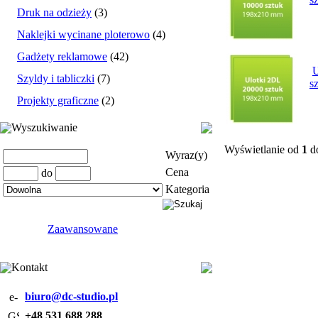
Druk na odzieży
(3)
Naklejki wycinane ploterowo
(4)
Gadżety reklamowe
(42)
U
Szyldy i tabliczki
(7)
s
Projekty graficzne
(2)
Wyszukiwanie
Wyświetlanie od
1
d
Wyraz(y)
Cena
do
Kategoria
Zaawansowane
Kontakt
biuro@dc-studio.pl
+48 531 688 288