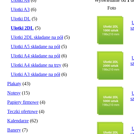
Ulotki A4
(6)
Wyświetlanie od
1
d
Foto
Ulotki A3
(6)
Ulotki DL
(5)
U
Ulotki 2DL
(5)
s
Ulotki 2DL składane na pół
(5)
Ulotki A5 składane na pół
(5)
Ulotki A4 składane na pół
(6)
U
s
Ulotki A4 składane na trzy
(6)
Ulotki A3 składane na pół
(6)
Plakaty
(43)
Notesy
(15)
U
s
Papiery firmowe
(4)
Teczki ofertowe
(4)
Kalendarze
(62)
U
Banery
(7)
s