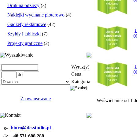
Druk na odzieży
(3)
Naklejki wycinane ploterowo
(4)
Gadżety reklamowe
(42)
U
Szyldy i tabliczki
(7)
0
Projekty graficzne
(2)
Wyszukiwanie
U
Wyraz(y)
0
Cena
do
Kategoria
Zaawansowane
Wyświetlanie od
1
d
Kontakt
biuro@dc-studio.pl
+48 531 688 288