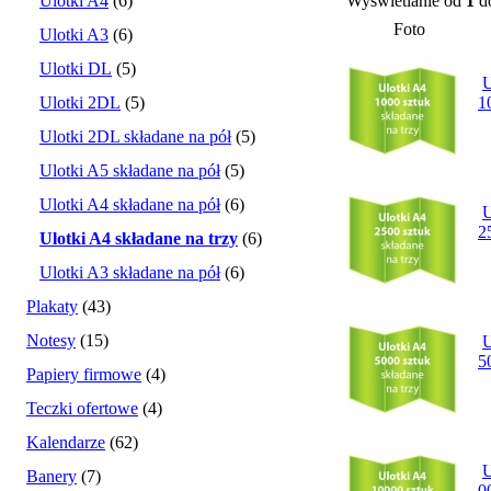
Ulotki A4
(6)
Wyświetlanie od
1
d
Foto
Ulotki A3
(6)
Ulotki DL
(5)
U
Ulotki 2DL
(5)
1
Ulotki 2DL składane na pół
(5)
Ulotki A5 składane na pół
(5)
Ulotki A4 składane na pół
(6)
U
2
Ulotki A4 składane na trzy
(6)
Ulotki A3 składane na pół
(6)
Plakaty
(43)
Notesy
(15)
U
5
Papiery firmowe
(4)
Teczki ofertowe
(4)
Kalendarze
(62)
U
Banery
(7)
0