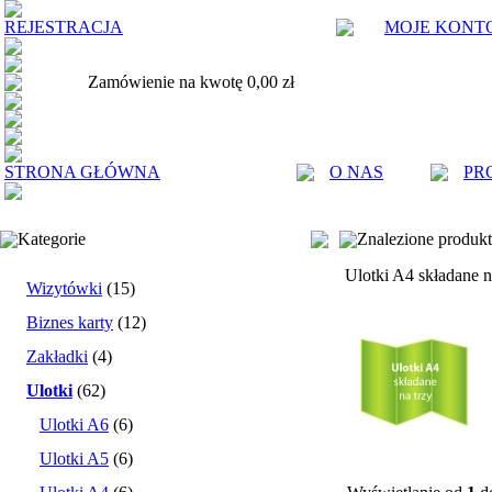
REJESTRACJA
MOJE KONT
Zamówienie na kwotę 0,00 zł
STRONA GŁÓWNA
O NAS
PR
Kategorie
Znalezione produk
Ulotki A4 składane n
Wizytówki
(15)
Biznes karty
(12)
Zakładki
(4)
Ulotki
(62)
Ulotki A6
(6)
Ulotki A5
(6)