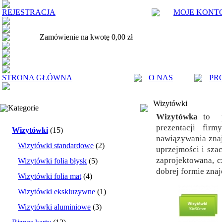
REJESTRACJA
MOJE KONT
Zamówienie na kwotę 0,00 zł
STRONA GŁÓWNA
O NAS
PR
Wizytówki
Kategorie
Wizytówka
to pr
prezentacji fir
Wizytówki
(15)
nawiązywania znaj
Wizytówki standardowe
(2)
uprzejmości i sza
zaprojektowana, 
Wizytówki folia błysk
(5)
dobrej formie zna
Wizytówki folia mat
(4)
Wizytówki ekskluzywne
(1)
Wizytówki aluminiowe
(3)