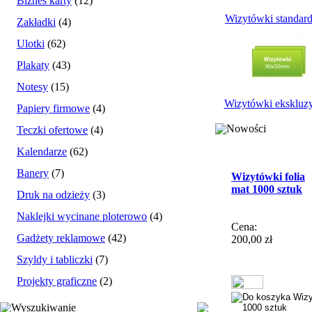
Biznes karty
(12)
Wizytówki standar
Zakładki
(4)
Ulotki
(62)
Plakaty
(43)
Notesy
(15)
Wizytówki ekskluz
Papiery firmowe
(4)
Nowości
Teczki ofertowe
(4)
Kalendarze
(62)
Banery
(7)
Wizytówki folia
mat 1000 sztuk
Druk na odzieży
(3)
Naklejki wycinane ploterowo
(4)
Cena:
Gadżety reklamowe
(42)
200,00 zł
Szyldy i tabliczki
(7)
Projekty graficzne
(2)
Wyszukiwanie