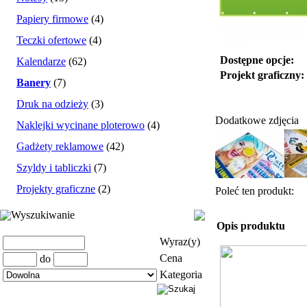
Papiery firmowe
(4)
Teczki ofertowe
(4)
Dostępne opcje:
Kalendarze
(62)
Projekt graficzny:
Banery
(7)
Druk na odzieży
(3)
Dodatkowe zdjęcia
Naklejki wycinane ploterowo
(4)
Gadżety reklamowe
(42)
Szyldy i tabliczki
(7)
Projekty graficzne
(2)
Poleć ten produkt:
Wyszukiwanie
Opis produktu
Wyraz(y)
Cena
do
Kategoria