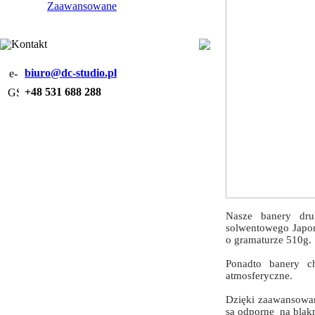
Zaawansowane
Kontakt
biuro@dc-studio.pl
+48 531 688 288
Nasze banery dru
solwentowego Japoń
o gramaturze 510g.
Ponadto banery ch
atmosferyczne.
Dzięki zaawansowan
są odporne na blakn