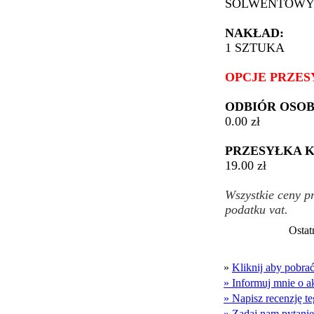
SOLWENTOW
NAKŁAD:
1 SZTUKA
OPCJE PRZES
ODBIÓR OSOB
0.00 zł
PRZESYŁKA K
19.00 zł
Wszystkie ceny p
podatku vat.
Ostat
»
Kliknij aby pobr
» Informuj mnie o a
» Napisz recenzję t
» Zadaj nam pytanie.