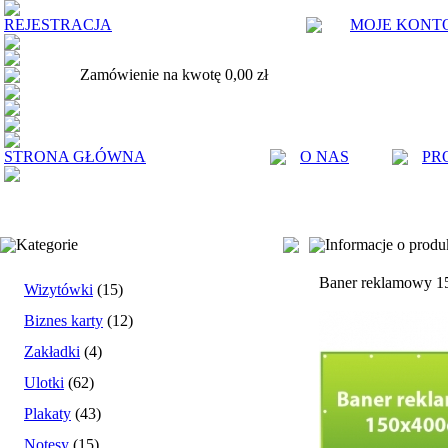
REJESTRACJA
MOJE KONT
Zamówienie na kwotę 0,00 zł
STRONA GŁÓWNA
O NAS
PR
Kategorie
Informacje o produ
Baner reklamowy 1
Wizytówki
(15)
Biznes karty
(12)
Zakładki
(4)
Ulotki
(62)
Plakaty
(43)
Notesy
(15)