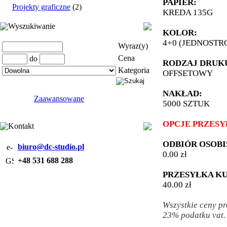
PAPIER:
Projekty graficzne
(2)
KREDA 135G
Wyszukiwanie
KOLOR:
4+0 (JEDNOSTR
Wyraz(y)
Cena
do
RODZAJ DRUK
Kategoria
OFFSETOWY
NAKŁAD:
Zaawansowane
5000 SZTUK
OPCJE PRZESY
Kontakt
ODBIÓR OSOBI
biuro@dc-studio.pl
0.00 zł
+48 531 688 288
PRZESYŁKA KU
40.00 zł
Wszystkie ceny pr
23% podatku vat.