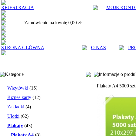
REJESTRACJA
MOJE KONT
Zamówienie na kwotę 0,00 zł
STRONA GŁÓWNA
O NAS
PR
Kategorie
Informacje o produ
Plakaty A4 5000 sz
Wizytówki
(15)
Biznes karty
(12)
Zakładki
(4)
Ulotki
(62)
Plakaty
(43)
Plakaty A4
(8)