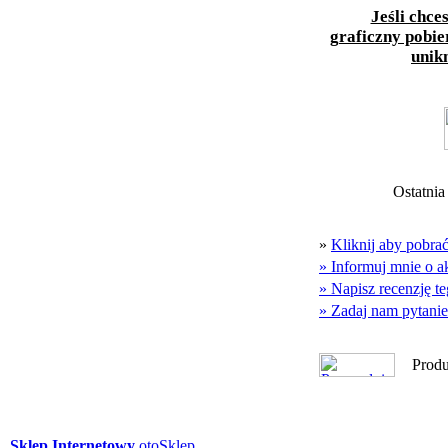
Jeśli chce
graficzny pobie
unik
Ostatnia
»
Kliknij aby pobr
» Informuj mnie o a
» Napisz recenzję t
» Zadaj nam pytanie.
Produ
Sklep Internetowy
otoSklep