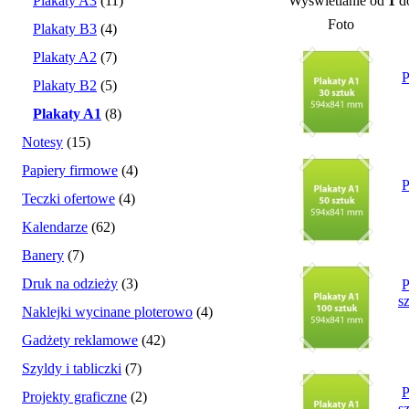
Plakaty A3
(11)
Wyświetlanie od
1
d
Foto
Plakaty B3
(4)
Plakaty A2
(7)
P
Plakaty B2
(5)
Plakaty A1
(8)
Notesy
(15)
Papiery firmowe
(4)
P
Teczki ofertowe
(4)
Kalendarze
(62)
Banery
(7)
Druk na odzieży
(3)
P
s
Naklejki wycinane ploterowo
(4)
Gadżety reklamowe
(42)
Szyldy i tabliczki
(7)
P
Projekty graficzne
(2)
s