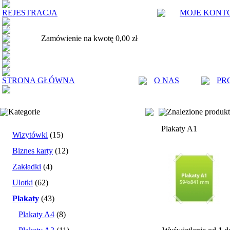
REJESTRACJA
MOJE KONT
Zamówienie na kwotę 0,00 zł
STRONA GŁÓWNA
O NAS
PR
Kategorie
Znalezione produk
Plakaty A1
Wizytówki
(15)
Biznes karty
(12)
Zakładki
(4)
Ulotki
(62)
Plakaty
(43)
Plakaty A4
(8)