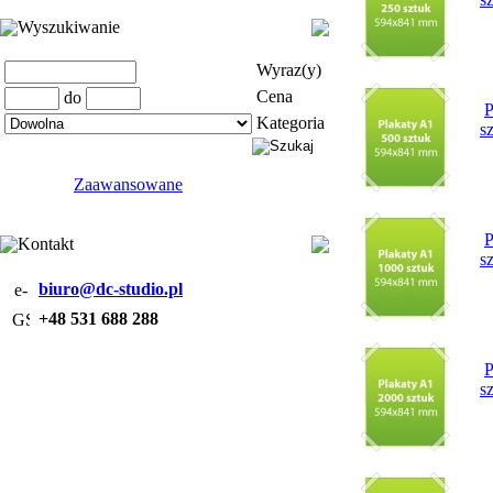
Wyszukiwanie
Wyraz(y)
Cena
do
P
Kategoria
s
Zaawansowane
P
Kontakt
s
biuro@dc-studio.pl
+48 531 688 288
P
s