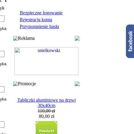
n:
1
yk
Bezpieczne logowanie
Rejestracja konta
Przypomnienie hasła
Reklama
Promocje
Tabliczki aluminiowe na drzwi
30x40cm
110,00 zł
80,00 zł