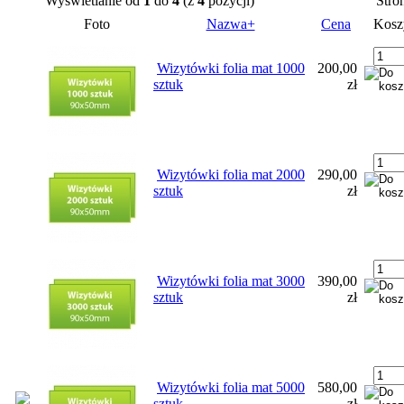
Wyświetlanie od
1
do
4
(z
4
pozycji)
Stro
Foto
Nazwa+
Cena
Kosz
Wizytówki folia mat 1000
200,00
sztuk
zł
Wizytówki folia mat 2000
290,00
sztuk
zł
Wizytówki folia mat 3000
390,00
sztuk
zł
Wizytówki folia mat 5000
580,00
sztuk
zł