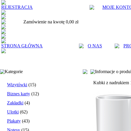
REJESTRACJA
MOJE KONT
Zamówienie na kwotę 0,00 zł
STRONA GŁÓWNA
O NAS
PR
Kategorie
Informacje o produ
Kubki z nadrukiem 
Wizytówki
(15)
Biznes karty
(12)
Zakładki
(4)
Ulotki
(62)
Plakaty
(43)
Notesy
(15)