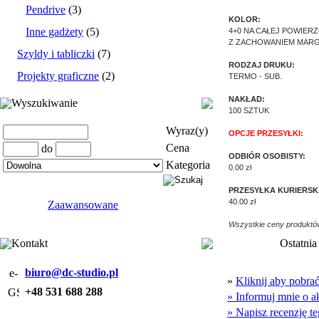
Pendrive
(3)
KOLOR:
Inne gadżety
(5)
4+0 NA CAŁEJ POWIER
Z ZACHOWANIEM MAR
Szyldy i tabliczki
(7)
RODZAJ DRUKU:
Projekty graficzne
(2)
TERMO - SUB.
NAKŁAD:
Wyszukiwanie
100 SZTUK
Wyraz(y)
OPCJE PRZESYŁKI:
Cena
do
ODBIÓR OSOBISTY:
Kategoria
0.00 zł
PRZESYŁKA KURIERSK
40.00 zł
Zaawansowane
Wszystkie ceny produktów
Kontakt
Ostatnia
biuro@dc-studio.pl
»
Kliknij aby pobr
+48 531 688 288
» Informuj mnie o a
» Napisz recenzję t