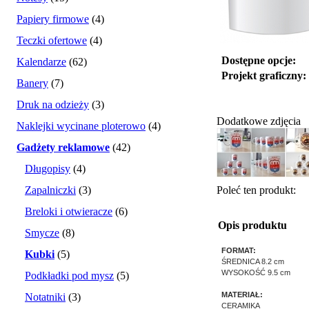
Papiery firmowe
(4)
Teczki ofertowe
(4)
Dostępne opcje:
Kalendarze
(62)
Projekt graficzny:
Banery
(7)
Druk na odzieży
(3)
Dodatkowe zdjęcia
Naklejki wycinane ploterowo
(4)
Gadżety reklamowe
(42)
Długopisy
(4)
Zapalniczki
(3)
Poleć ten produkt:
Breloki i otwieracze
(6)
Opis produktu
Smycze
(8)
FORMAT:
Kubki
(5)
ŚREDNICA 8.2 cm
WYSOKOŚĆ 9.5 cm
Podkładki pod mysz
(5)
MATERIAŁ:
Notatniki
(3)
CERAMIKA