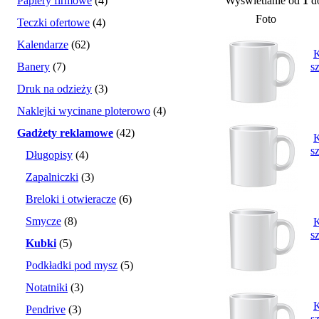
Papiery firmowe
(4)
Wyświetlanie od
1
d
Foto
Teczki ofertowe
(4)
Kalendarze
(62)
K
Banery
(7)
s
Druk na odzieży
(3)
Naklejki wycinane ploterowo
(4)
Gadżety reklamowe
(42)
K
s
Długopisy
(4)
Zapalniczki
(3)
Breloki i otwieracze
(6)
Smycze
(8)
K
s
Kubki
(5)
Podkładki pod mysz
(5)
Notatniki
(3)
K
Pendrive
(3)
s