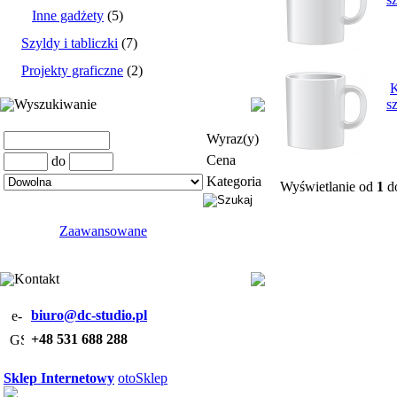
Inne gadżety
(5)
Szyldy i tabliczki
(7)
Projekty graficzne
(2)
K
Wyszukiwanie
s
Wyraz(y)
Cena
do
Kategoria
Wyświetlanie od
1
d
Zaawansowane
Kontakt
biuro@dc-studio.pl
+48 531 688 288
Sklep Internetowy
otoSklep