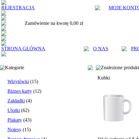
REJESTRACJA
MOJE KONT
Zamówienie na kwotę 0,00 zł
STRONA GŁÓWNA
O NAS
PR
Kategorie
Znalezione produk
Kubki
Wizytówki
(15)
Biznes karty
(12)
Zakładki
(4)
Ulotki
(62)
Plakaty
(43)
Notesy
(15)